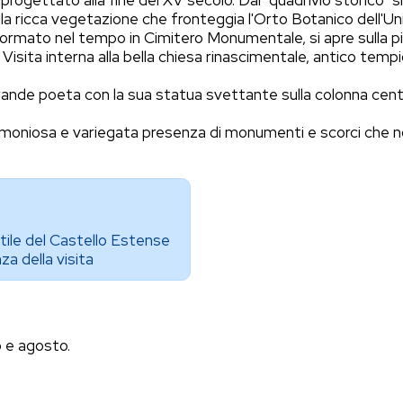
progettato alla fine del XV secolo. Dal "quadrivio storico" 
lla ricca vegetazione che fronteggia l'Orto Botanico dell'Uni
ormato nel tempo in Cimitero Monumentale, si apre sulla pia
isita interna alla bella chiesa rinascimentale, antico tempi
ande poeta con la sua statua svettante sulla colonna centrale
armoniosa e variegata presenza di monumenti e scorci che n
ortile del Castello Estense
za della visita
o e agosto.