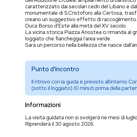
dell'Addizione Erculea, ampliamento urbanistico 
caratterizzato dai secolari cedri del Libano e da
monumentale di S.Cristoforo alla Certosa, trasf
creano un suggestivo effetto di raccoglimento. V
Duca Borso d'Este alla metà del XV secolo.
La vicina storica Piazza Ariostea ci rimanda al gr
loggiato che fiancheggia l'area verde.
Sarà un percorso nella bellezza che nasce dall’
Punto d'incontro
ll ritrovo con la guida è previsto all'interno C
(sotto il loggiato) 10 minuti prima della parten
Informazioni
La visita guidata non si svolgerà ne mesi di lugli
Riprenderà il 30 agosto 2026.