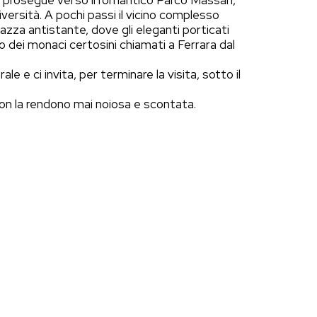
si prosegue verso il romantico Parco Massari,
versità. A pochi passi il vicino complesso
zza antistante, dove gli eleganti porticati
o dei monaci certosini chiamati a Ferrara dal
 e ci invita, per terminare la visita, sotto il
on la rendono mai noiosa e scontata.